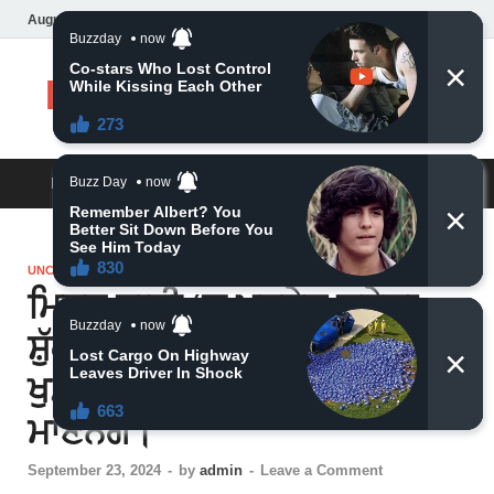
August 7, 2026
Daily News
MAIN MENU
UNCATEGORIZED
ਮਿਥੁਨ ਰਾਸ਼ੀ ‘ਚ ਪ੍ਰਵੇਸ਼ ਕਰੇਗਾ
ਸ਼ੁੱਕਰ, ਇਨ੍ਹਾਂ ਰਾਸ਼ੀਆਂ ਦੇ ਲੋਕ
ਖੁਸ਼ਹਾਲੀ ਅਤੇ ਖੁਸ਼ਹਾਲੀ ਦਾ ਆਨੰਦ
ਮਾਣਨਗੇ।
September 23, 2024
-
by
admin
-
Leave a Comment