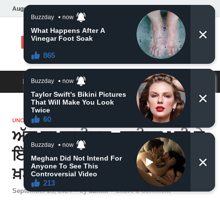
August 10, 2026
Daily News
MAIN MENU
UNCATEGORIZED
ਅੱਜ ਦਾ ਰਾਸ਼ੀਫਲ: ਸ਼੍ਰੀਰਾਮ ਜੀ ਨੇ
ਇੱਕ ਵੱਡਾ ਹੁਕਮ ਦਿੱਤਾ, ਬਹੁਤ ਚੰਗੀ
ਖ਼ਬਰ। ਵੱਡੀ ਖਬਰ
September 25, 2024
-
by
admin
-
Leave a Comment