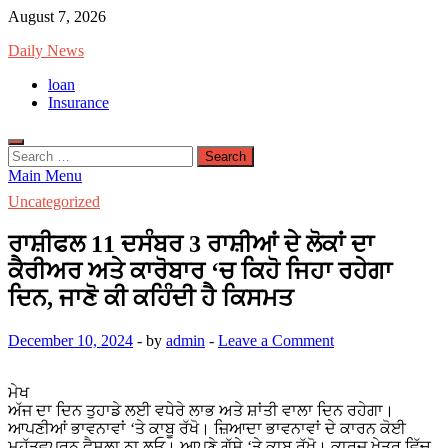
Skip
August 7, 2026
to
Daily News
content
loan
Insurance
Search
for:
Main Menu
Uncategorized
ਰਾਸ਼ੀਫਲ 11 ਦਸੰਬਰ 3 ਰਾਸ਼ੀਆਂ ਦੇ ਲੋਕਾਂ ਦਾ
ਕੈਰੀਅਰ ਅਤੇ ਕਾਰੋਬਾਰ ‘ਚ ਕਿਹੋ ਜਿਹਾ ਰਹੇਗਾ
ਦਿਨ, ਜਾਣੋ ਕੀ ਕਹਿੰਦੀ ਹੈ ਕਿਸਮਤ
December 10, 2024
-
by
admin
-
Leave a Comment
ਮੇਖ
ਅੱਜ ਦਾ ਦਿਨ ਤੁਹਾਡੇ ਲਈ ਵਧੇਰੇ ਲਾਭ ਅਤੇ ਸ਼ਾਂਤੀ ਵਾਲਾ ਦਿਨ ਰਹੇਗਾ।
ਆਪਣੀਆਂ ਭਾਵਨਾਵਾਂ ‘ਤੇ ਕਾਬੂ ਰੱਖੋ। ਜ਼ਿਆਦਾ ਭਾਵਨਾਵਾਂ ਦੇ ਕਾਰਨ ਕੋਈ
ਮਹੱਤਵਪੂਰਨ ਫੈਸਲਾ ਨਾ ਲਓ। ਆਪਣੇ ਗੁੱਸੇ ‘ਤੇ ਕਾਬੂ ਰੱਖੋ। ਕਾਰਜ ਖੇਤਰ ਵਿੱਚ