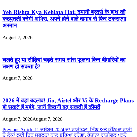
Yeh Rishta Kya Kehlata Hai: दमानी ब्रदर्स के हाथ की
कठपुतली बनेगी अभिरा, अपने होने वाले दामाद से फिर टकराएगा
अरमान
August 7, 2026
चलते हुए या सीढ़ियां चढ़ते समय सांस फूलना किन बीमारियों का
लक्षण हो सकता है?
August 7, 2026
2026 में बड़ा बदलाव! Jio, Airtel और Vi के Recharge Plans
हो सकते हैं महंगे, जानें कितनी बढ़ सकती हैं कीमतें
August 7, 2026
August 7, 2026
Post
Previous Article
11 ਦਸੰਬਰ 2024 ਦਾ ਰਾਸ਼ੀਫਲ: ਸਿੰਘ ਅਤੇ ਕੰਨਿਆ ਰਾਸ਼ੀ
ਦੇ ਲੋਕਾਂ ਲਈ ਦਿਨ ਸਫਲਤਾ ਨਾਲ ਭਰਿਆ ਰਹੇਗਾ, ਰੋਜ਼ਾਨਾ ਰਾਸ਼ੀਫਲ ਪੜ੍ਹੋ।