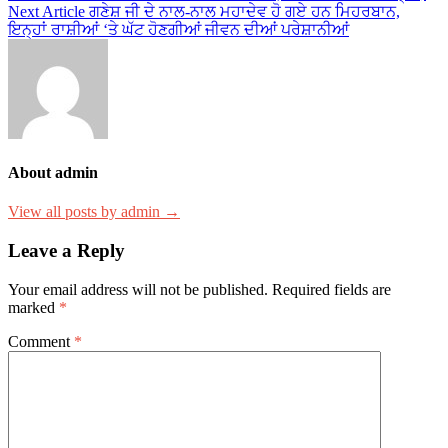
navigation
Next Article
ਗਣੇਸ਼ ਜੀ ਦੇ ਨਾਲ-ਨਾਲ ਮਹਾਦੇਵ ਹੋ ਗਏ ਹਨ ਮਿਹਰਬਾਨ,
ਇਨ੍ਹਾਂ ਰਾਸ਼ੀਆਂ ‘ਤੇ ਘੱਟ ਹੋਣਗੀਆਂ ਜੀਵਨ ਦੀਆਂ ਪਰੇਸ਼ਾਨੀਆਂ
About admin
View all posts by admin →
Leave a Reply
Your email address will not be published.
Required fields are
marked
*
Comment
*