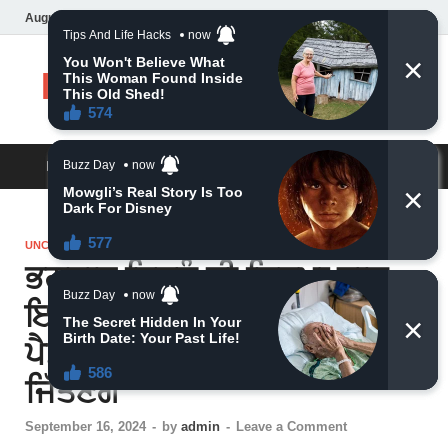
August 6, 2026
Daily News
MAIN MENU
UNCATEGORIZED
ਭਗਵਾਨ ਵਿਸ਼ਨੂੰ ਦੀ ਕਿਰਪਾ ਨਾਲ
ਇਨ੍ਹਾਂ 6 ਰਾਸ਼ੀਆਂ ਨੂੰ ਮਿਲੇਗਾ
ਪੈਸਾ-ਕਿਸਮਤ ਦੇ ਦਮ ‘ਤੇ ਹਰ ਬਾਜ਼ੀ
ਜਿੱਤਣਗੇ
September 16, 2024
-
by
admin
-
Leave a Comment