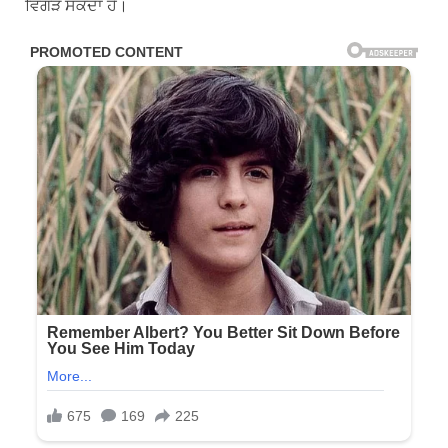
ਵਿਗੜ ਸਕਦਾ ਹੈ।