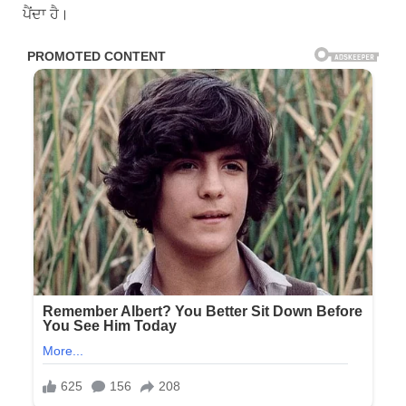
ਪੈਂਦਾ ਹੈ।