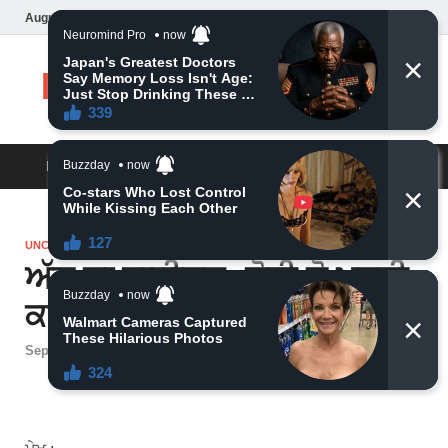
August 7, 2026
Daily News
MAIN MENU
UNCATEGORIZED
ਅੱਜ ਦਾ ਰਾਸ਼ੀਫਲ: ਕੋਈ ਜੋ ਮਰਜ਼ੀ
ਕਹੇ, ਤੁਸੀਂ ਸ਼ਾਂਤ ਰਹੋ, ਵੱਡੀ ਖ਼ਬਰ।
September 19, 2024
-
by
admin
-
Leave a Comment