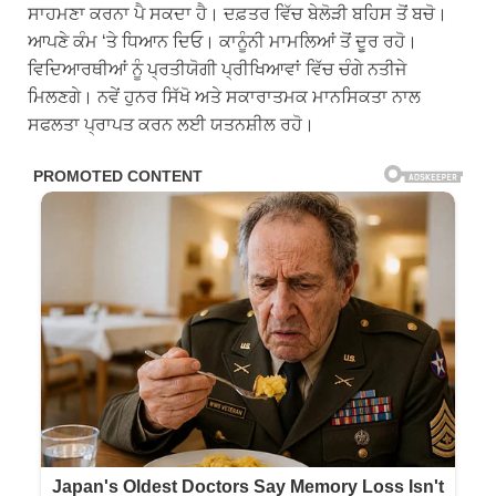
ਸਾਹਮਣਾ ਕਰਨਾ ਪੈ ਸਕਦਾ ਹੈ। ਦਫ਼ਤਰ ਵਿੱਚ ਬੇਲੋੜੀ ਬਹਿਸ ਤੋਂ ਬਚੋ।
ਆਪਣੇ ਕੰਮ ‘ਤੇ ਧਿਆਨ ਦਿਓ। ਕਾਨੂੰਨੀ ਮਾਮਲਿਆਂ ਤੋਂ ਦੂਰ ਰਹੋ।
ਵਿਦਿਆਰਥੀਆਂ ਨੂੰ ਪ੍ਰਤੀਯੋਗੀ ਪ੍ਰੀਖਿਆਵਾਂ ਵਿੱਚ ਚੰਗੇ ਨਤੀਜੇ
ਮਿਲਣਗੇ। ਨਵੇਂ ਹੁਨਰ ਸਿੱਖੋ ਅਤੇ ਸਕਾਰਾਤਮਕ ਮਾਨਸਿਕਤਾ ਨਾਲ
ਸਫਲਤਾ ਪ੍ਰਾਪਤ ਕਰਨ ਲਈ ਯਤਨਸ਼ੀਲ ਰਹੋ।