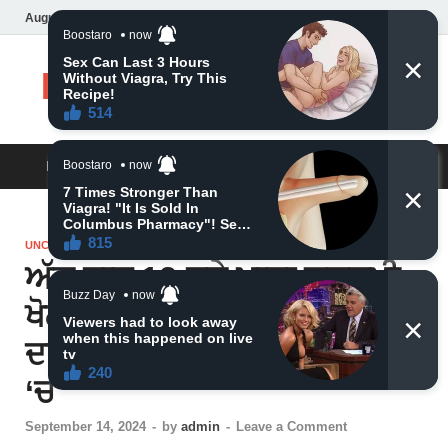
August 7, 2026
Daily News
MAIN MENU
UNCATEGORIZED
ਅੱਜ ਰਾਤ 12 ਵਜੇ ਮਾਤਾ ਲਕਸ਼ਮੀ
ਖੋਲ ਦੇਵੇਗੀ 5 ਰਾਸ਼ੀਆਂ ਦੀ ਕਿਸਮਤ
ਦਾ ਪਿਟਾਰਾ, ਸਭ ਕੁਝ ਹੋਵੇਗਾ ਮੁੱਠੀ
‘ਚ
September 14, 2024
-
by
admin
-
Leave a Comment