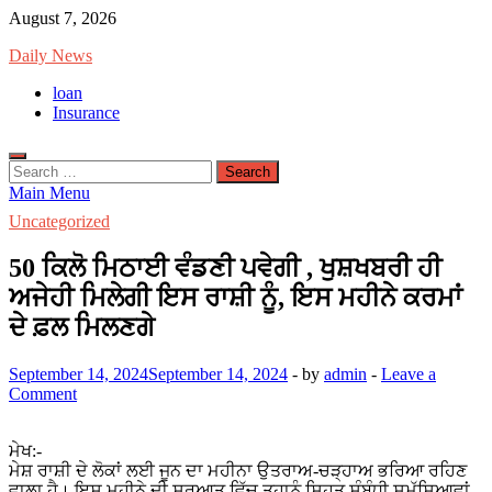
Skip
August 7, 2026
to
Daily News
content
loan
Insurance
Search
for:
Main Menu
Uncategorized
50 ਕਿਲੋ ਮਿਠਾਈ ਵੰਡਣੀ ਪਵੇਗੀ , ਖੁਸ਼ਖਬਰੀ ਹੀ
ਅਜੇਹੀ ਮਿਲੇਗੀ ਇਸ ਰਾਸ਼ੀ ਨੂੰ, ਇਸ ਮਹੀਨੇ ਕਰਮਾਂ
ਦੇ ਫ਼ਲ ਮਿਲਣਗੇ
September 14, 2024
September 14, 2024
-
by
admin
-
Leave a
Comment
ਮੇਖ:-
ਮੇਸ਼ ਰਾਸ਼ੀ ਦੇ ਲੋਕਾਂ ਲਈ ਜੂਨ ਦਾ ਮਹੀਨਾ ਉਤਰਾਅ-ਚੜ੍ਹਾਅ ਭਰਿਆ ਰਹਿਣ
ਵਾਲਾ ਹੈ। ਇਸ ਮਹੀਨੇ ਦੀ ਸ਼ੁਰੂਆਤ ਵਿੱਚ ਤੁਹਾਨੂੰ ਸਿਹਤ ਸੰਬੰਧੀ ਸਮੱਸਿਆਵਾਂ