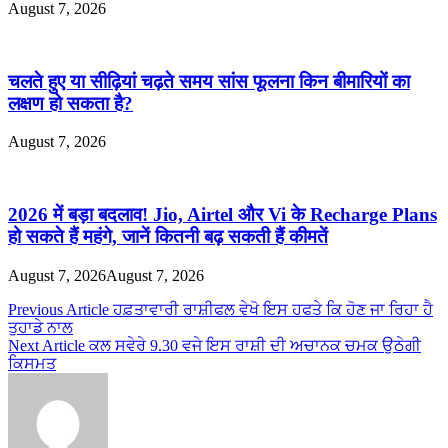
August 7, 2026
चलते हुए या सीढ़ियां चढ़ते समय सांस फूलना किन बीमारियों का
लक्षण हो सकता है?
August 7, 2026
2026 में बड़ा बदलाव! Jio, Airtel और Vi के Recharge Plans
हो सकते हैं महंगे, जानें कितनी बढ़ सकती हैं कीमतें
August 7, 2026
August 7, 2026
Post
Previous Article
ਹਫ਼ਤਾਵਾਰੀ ਰਾਸ਼ੀਫਲ ਵੇਖੋ ਇਸ ਹਫਤੇ ਕਿ ਹੋਣ ਜਾ ਰਿਹਾ ਹੈ
ਤੁਹਾਡੇ ਨਾਲ
navigation
Next Article
ਕਲ ਸਵੇਰੇ 9.30 ਵਜੇ ਇਸ ਰਾਸ਼ੀ ਦੀ ਅਚਾਨਕ ਚਮਕ ਉਠੇਗੀ
ਕਿਸਮਤ