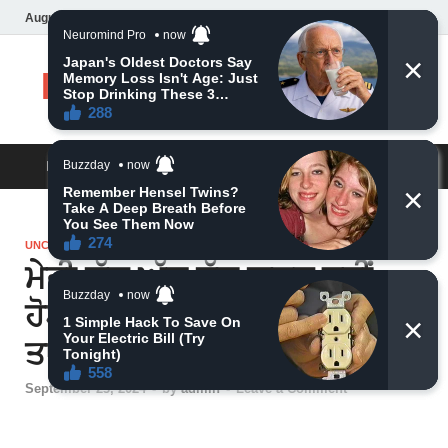
August 10, 2026
Daily News
MAIN MENU
UNCATEGORIZED
ਮੇਰੀ ਗੱਲ ਅੱਜ ਤੱਕ ਗ਼ਲਤ ਨਹੀਂ
ਹੋਈ ਸੱਚ ਸੁਣਕੇ ਅੱਥਰੂ ਨਾ ਨਿਕਲੇ
ਤਾ ਕਹਿਣਾ
September 23, 2024
-
by
admin
-
Leave a Comment