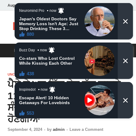
August 8, 2026
Daily News
MAIN MENU
UNCATEGORIZED
ਪੈਸੇ ਦੇ ਘਰ ਵਿੱਚ ਢੇਰ ਲੱਗ ਜਾਣਗੇ
117 ਸਾਲ ਬਾਅਦ ਇਕਾਦਸ਼ੀ ਮਹਾ
ਸੰਜੋਗ 6 ਰਾਸ਼ੀਆਂ ਕਰੋੜਪਤੀ
ਹੋਣਗੀਆਂ
September 4, 2024
-
by
admin
-
Leave a Comment