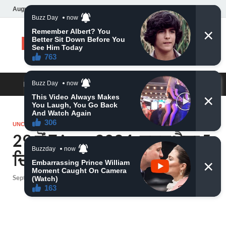
August 9, 2026
Daily News
MAIN MENU
UNCATEGORIZED
29 ਤੋਂ 7 june 2024, ਬਹੁਤ ਪੈਸਾ 5
ਦਿਨ ਬਾਅਦ ਚਮਕੇਗੀ ਕਿਸਮਤ
September 25, 2024
-
by
admin
-
Leave a Comment