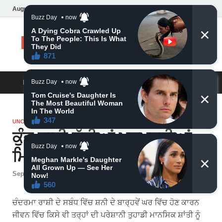
August 9, 2026
Daily News
MAIN MENU
UNCATEGORIZED
ਕੁੰਭ ਰਾਸ਼ੀ ਵੱਡੀਆਂ ਖੁਸ਼ਖਬਰੀਆਂ
ਮਿਲਣਗੀਆਂ
September 16, 2024
-
by
admin
-
Leave a Comment
ਚੰਦਰਮਾ ਰਾਸ਼ੀ ਦੇ ਸਬੰਧ ਵਿੱਚ ਸ਼ਨੀ ਦੇ ਬਾਰ੍ਹਵੇਂ ਘਰ ਵਿੱਚ ਹੋਣ ਕਾਰਨ
ਜੀਵਨ ਵਿੱਚ ਕਿਸੇ ਵੀ ਤਰ੍ਹਾਂ ਦੀ ਪਰੇਸ਼ਾਨੀ ਤੁਹਾਡੀ ਮਾਨਸਿਕ ਸ਼ਾਂਤੀ ਨੂੰ