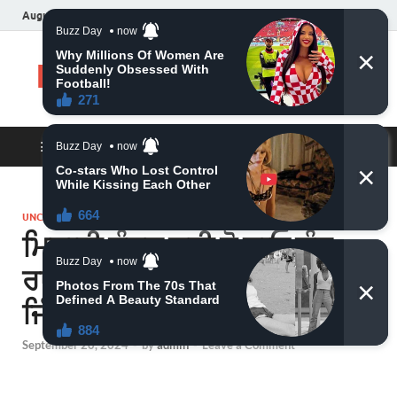
August 8, 2026
Daily News
MAIN MENU
UNCATEGORIZED
ਮਿਠਾਈ ਵੰਡਣ ਲਈ ਹੋ ਜਾਓ ਕੁੰਭ
ਰਾਸ਼ੀ, 1 ਜੁਲਾਈ ਤੋਂ ਰਾਜਿਆਂ ਵਰਗੀ
ਜਿੰਦਗੀ
September 20, 2024
-
by
admin
-
Leave a Comment