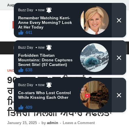
August 8, 2026
Daily News
MAIN MENU
UNCATEGORIZED
90 ਸਾਲ ਬਾਅਦ ਇਨ੍ਹਾਂ 6
ਰਾਸ਼ੀਆਂ ‘ਤੇ ਹੋਈ ਮਹਾਕਾਲੀ ਹੋਈ
ਮਿਹਰਬਾਨ ਧਨ ਨਾਲ ਭਰੀ ਰਹੇਗੀ
ਤਿਜੋਰੀ ਮਿਲੇਗੀ ਅਪਾਰ ਸਫਲਤਾ
January 15, 2025
-
by
admin
-
Leave a Comment