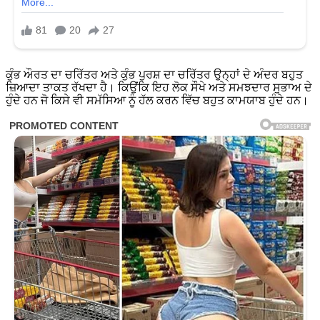
ਕੁੰਭ ਔਰਤ ਦਾ ਚਰਿੱਤਰ ਅਤੇ ਕੁੰਭ ਪੁਰਸ਼ ਦਾ ਚਰਿੱਤਰ ਉਨ੍ਹਾਂ ਦੇ ਅੰਦਰ ਬਹੁਤ
ਜ਼ਿਆਦਾ ਤਾਕਤ ਰੱਖਦਾ ਹੈ। ਕਿਉਂਕਿ ਇਹ ਲੋਕ ਸੌਖੇ ਅਤੇ ਸਮਝਦਾਰ ਸੁਭਾਅ ਦੇ
ਹੁੰਦੇ ਹਨ ਜੋ ਕਿਸੇ ਵੀ ਸਮੱਸਿਆ ਨੂੰ ਹੱਲ ਕਰਨ ਵਿੱਚ ਬਹੁਤ ਕਾਮਯਾਬ ਹੁੰਦੇ ਹਨ।