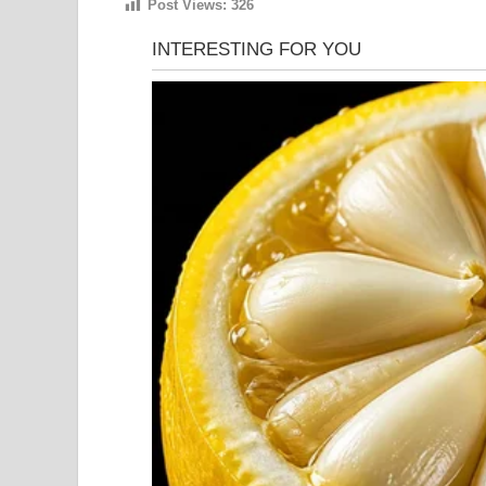
Post Views:
326