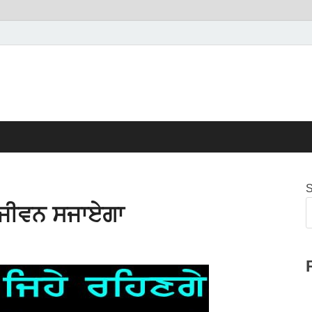
S
ਾ ਜੀਵਨ ਸਜਾਏਗਾ