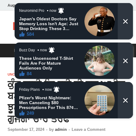
August 8, 2026
Daily News
MAIN MENU
UNCATEGORIZED
ਕੁੰਭ ਰਾਸ਼ੀ ਭਿਖਾਰੀ ਵੀ ਹੁਣ ਅਮੀਰ
ਬਣ ਜਾਵੇਗਾ ਦੁਸ਼ਮਣ ਜੇਕਰ ਤੁਹਾਡਾ
ਝੂਠਾ ਵੀ ਕਰੇਗਾ ਤੁਹਾਡਾ ਨਾਮ
ਗੁਜੇਗਾ ਚਾਰੋ ਤਰਫ
September 17, 2024
-
by
admin
-
Leave a Comment