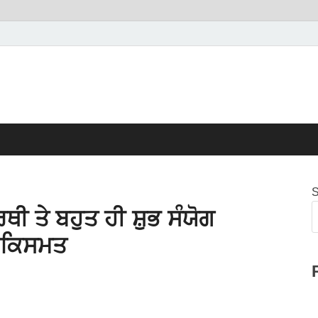
S
ੀ ਤੇ ਬਹੁਤ ਹੀ ਸ਼ੁਭ ਸੰਯੋਗ
ੀ ਕਿਸਮਤ