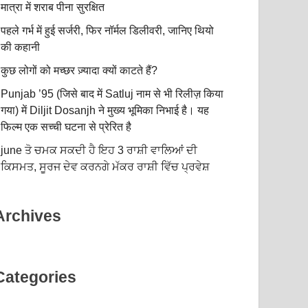
मात्रा में शराब पीना सुरक्षित
पहले गर्भ में हुई सर्जरी, फिर नॉर्मल डिलीवरी, जानिए थियो
की कहानी
कुछ लोगों को मच्छर ज़्यादा क्यों काटते हैं?
Punjab ’95 (जिसे बाद में Satluj नाम से भी रिलीज़ किया
गया) में Diljit Dosanjh ने मुख्य भूमिका निभाई है। यह
फिल्म एक सच्ची घटना से प्रेरित है
june ਤੋ ਚਮਕ ਸਕਦੀ ਹੈ ਇਹ 3 ਰਾਸ਼ੀ ਵਾਲਿਆਂ ਦੀ
ਕਿਸਮਤ, ਸੂਰਜ ਦੇਵ ਕਰਨਗੇ ਮੱਕਰ ਰਾਸ਼ੀ ਵਿੱਚ ਪ੍ਰਵੇਸ਼
Archives
Categories